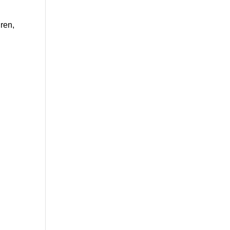
ren,
n